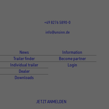
1
11641
DE
Öffnungszeiten:
Mo bis Fr 07:30 - 12:00 Uhr
1
11570
und 13:00 - 17:00 Uhr
+49 8276 5890-0
1
11642
info@unsinn.de
1
11571
Für Kunden
Für Händler
News
Information
1
13539
1
Trailer finder
Become partner
11572
Individual trailer
Login
Dealer
1
13599
Downloads
1
11577
Newsletter Anmeldung
1
11649
JETZT ANMELDEN
1