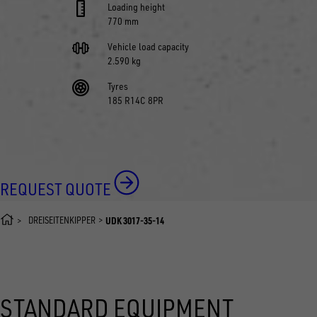
Loading height
770 mm
Vehicle load capacity
2.590 kg
Tyres
185 R14C 8PR
REQUEST QUOTE
DREISEITENKIPPER
UDK 3017-35-14
STANDARD EQUIPMENT