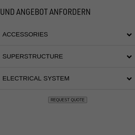
UND ANGEBOT ANFORDERN
ACCESSORIES
SUPERSTRUCTURE
1
11673
ELECTRICAL SYSTEM
1
11552
1
11672
1
11574
1
11563
1
11654
1
11575