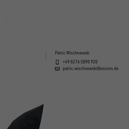
1
1
11667
11629
1
1
11668
11639
Patric Wischnewski
+49 8276 5890 920
patric.wischnewski@unsinn.de
1
1
11669
13539
1
13599
1
11516
1
11649