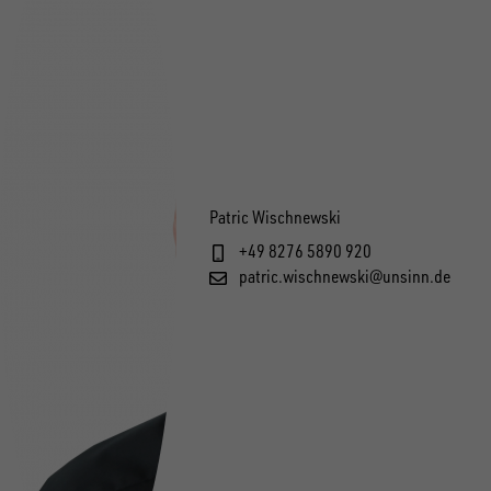
1
13525
1
11841
1
11746
1
11567
Patric Wischnewski
1
11774
+49 8276 5890 920
patric.wischnewski@unsinn.de
1
11624
1
11775
1
12823
1
11805