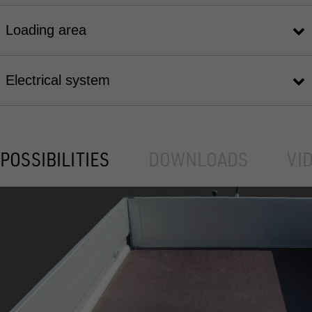
Loading area
Electrical system
POSSIBILITIES
DOWNLOADS
VI
UNSINN Pritschenhochlader