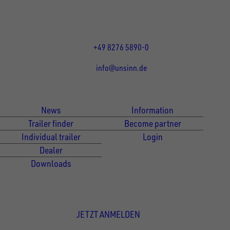
DE
Öffnungszeiten:
Mo bis Fr 07:30 - 12:00 Uhr
und 13:00 - 17:00 Uhr
+49 8276 5890-0
info@unsinn.de
Für Kunden
Für Händler
News
Information
Trailer finder
Become partner
Individual trailer
Login
Dealer
Downloads
Newsletter Anmeldung
JETZT ANMELDEN