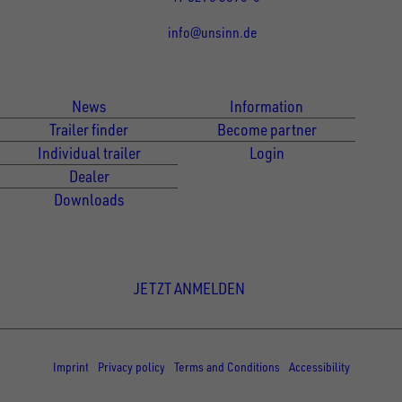
info@unsinn.de
Für Kunden
Für Händler
News
Information
Trailer finder
Become partner
Individual trailer
Login
Dealer
Downloads
Newsletter Anmeldung
JETZT ANMELDEN
© Copyright - UNSINN Fahrzeugtechnik
Imprint
Privacy policy
Terms and Conditions
Accessibility