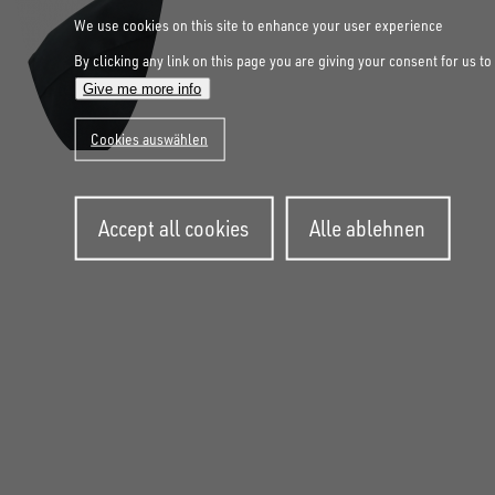
We use cookies on this site to enhance your user experience
By clicking any link on this page you are giving your consent for us to
Give me more info
Cookies auswählen
Withdraw
Accept all cookies
Alle ablehnen
consent