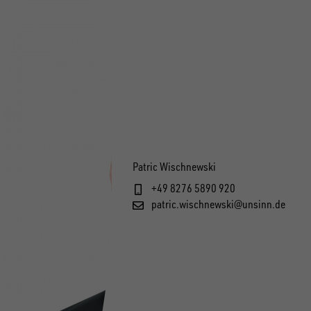
1
13539
1
11668
1
13787
Patric Wischnewski
+49 8276 5890 920
patric.wischnewski@unsinn.de