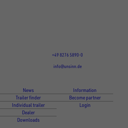
UNSINN Fahrzeugtechnik GmbH
Rainer Straße 23-25
86684
Holzheim
DE
Öffnungszeiten:
Mo bis Fr 07:30 - 12:00 Uhr
und 13:00 - 17:00 Uhr
+49 8276 5890-0
info@unsinn.de
Für Kunden
Für Händler
News
Information
Trailer finder
Become partner
Individual trailer
Login
Dealer
Downloads