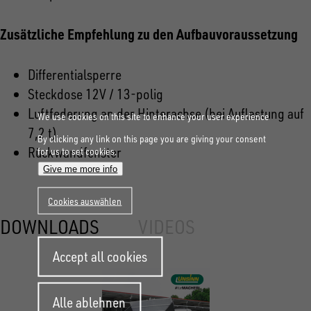
Zusätzliche Empfehlung zu den Aufbauv
oraussetzung
Dif
ferentialsperre
Steckdose 12V / 13-polig
Luftfederung an der Hinterachse (bei
Auflastung auf
We use cookies on this site to enhance your user experience
7,2 t)
By clicking any link on this page you are giving your consent
Rückwandfenster
for us to set cookies.
Give me more info
Cookies auswählen
DOWNLOADS
VIDEOS
Withdraw
Accept all cookies
consent
Alle ablehnen