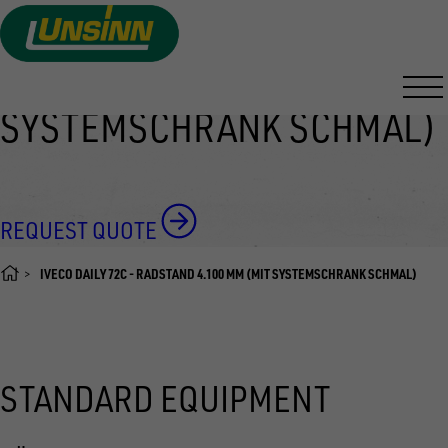
IVECO DAILY 72C -
Skip
to
RADSTAND 4.100 MM (MIT
main
SYSTEMSCHRANK SCHMAL)
content
REQUEST QUOTE
IVECO DAILY 72C - RADSTAND 4.100 MM (MIT SYSTEMSCHRANK SCHMAL)
STANDARD EQUIPMENT