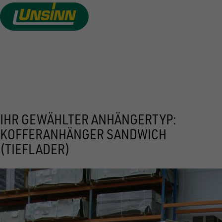
Skip
to
main
content
REQUEST PRICE
IHR GEWÄHLTER ANHÄNGERTYP:
KOFFERANHÄNGER SANDWICH
(TIEFLADER)