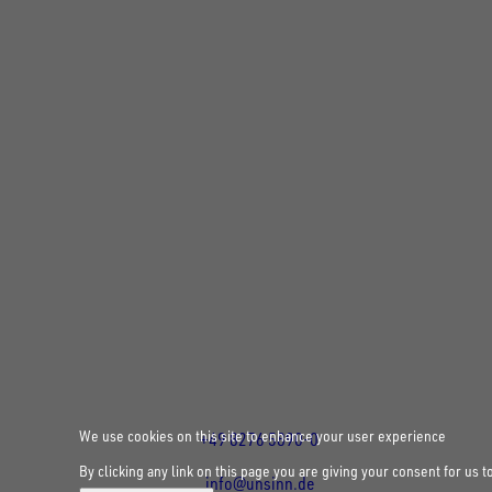
FOLLOW US ON SOCIAL MEDIA
UNSINN Fahrzeugtechnik GmbH
Rainer Straße 23-25
86684
Holzheim
DE
Öffnungszeiten:
Mo bis Fr 07:30 - 12:00 Uhr
und 13:00 - 17:00 Uhr
We use cookies on this site to enhance your user experience
+49 8276 5890-0
By clicking any link on this page you are giving your consent for us t
info@unsinn.de