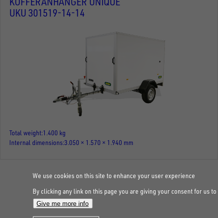
KOFFERANHÄNGER UNIQUE
UKU 301519-14-14
Total weight
1.400 kg
Internal dimensions
3.050 × 1.570 × 1.940 mm
We use cookies on this site to enhance your user experience
FOLLOW US ON SOCIAL MEDIA
By clicking any link on this page you are giving your consent for us to
Give me more info